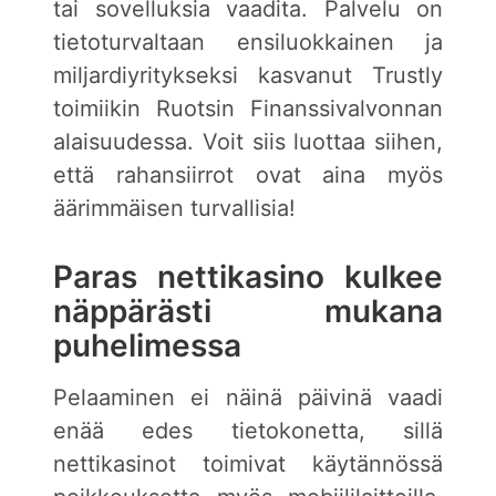
tai sovelluksia vaadita. Palvelu on
tietoturvaltaan ensiluokkainen ja
miljardiyritykseksi kasvanut Trustly
toimiikin Ruotsin Finanssivalvonnan
alaisuudessa. Voit siis luottaa siihen,
että rahansiirrot ovat aina myös
äärimmäisen turvallisia!
Paras nettikasino kulkee
näppärästi mukana
puhelimessa
Pelaaminen ei näinä päivinä vaadi
enää edes tietokonetta, sillä
nettikasinot toimivat käytännössä