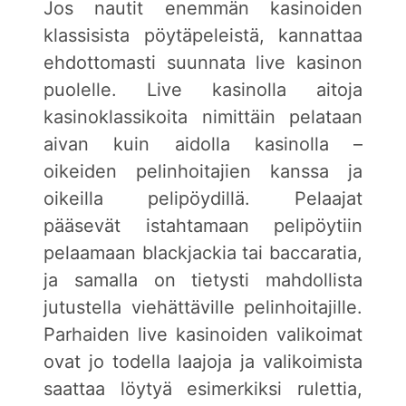
Jos nautit enemmän kasinoiden
klassisista pöytäpeleistä, kannattaa
ehdottomasti suunnata live kasinon
puolelle. Live kasinolla aitoja
kasinoklassikoita nimittäin pelataan
aivan kuin aidolla kasinolla –
oikeiden pelinhoitajien kanssa ja
oikeilla pelipöydillä. Pelaajat
pääsevät istahtamaan pelipöytiin
pelaamaan blackjackia tai baccaratia,
ja samalla on tietysti mahdollista
jutustella viehättäville pelinhoitajille.
Parhaiden live kasinoiden valikoimat
ovat jo todella laajoja ja valikoimista
saattaa löytyä esimerkiksi rulettia,