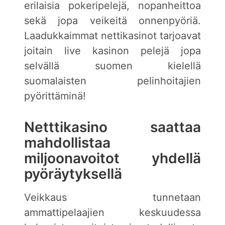
erilaisia pokeripelejä, nopanheittoa
sekä jopa veikeitä onnenpyöriä.
Laadukkaimmat nettikasinot tarjoavat
joitain live kasinon pelejä jopa
selvällä suomen kielellä
suomalaisten pelinhoitajien
pyörittäminä!
Netttikasino saattaa
mahdollistaa
miljoonavoitot yhdellä
pyöräytyksellä
Veikkaus tunnetaan
ammattipelaajien keskuudessa