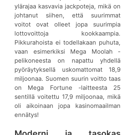
ylärajaa kasvavia jackpoteja, mikä on
johtanut siihen, että suurimmat
voitot ovat olleet jopa suurimpia
lottovoittoja kookkaampia.
Pikkurahoista ei todellakaan puhuta,
vaan esimerkiksi Mega Moolah -
pelikoneesta on napattu yhdellä
pyöräytyksellä uskomattomat 18,9
miljoonaa. Suomen suurin voitto taas
on Mega Fortune -laitteesta 25
sentillä voitettu 17,9 miljoonaa, mikä
oli aikoinaan jopa kasinomaailman
ennätys!
Moderni ja tasokas