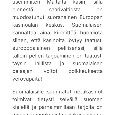
useimmiten Maltalta käsin, sillä
pienestä saarivaltiosta on
muodostunut suoranainen Euroopan
kasinoalan keskus. Suomalaisen
kannattaa aina kiinnittää huomiota
siihen, että kasinolta löytyy taatusti
eurooppalainen pelilisenssi, sillä
tällöin pelien tarjoaminen on taatusti
täysin laillista ja suomalaisen
pelaajan voitot poikkeuksetta
verovapaita!
Suomalaisille suunnatut nettikasinot
toimivat tietysti selvällä suomen
kielellä ja parhaimmillaan tarjolla on
myös suomenkielistä asiakaspalvelua