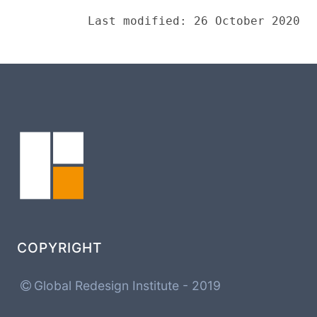
Last modified: 26 October 2020
COPYRIGHT
Global Redesign Institute - 2019