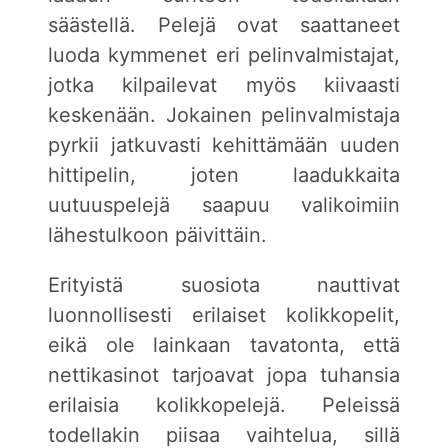
säästellä. Pelejä ovat saattaneet
luoda kymmenet eri pelinvalmistajat,
jotka kilpailevat myös kiivaasti
keskenään. Jokainen pelinvalmistaja
pyrkii jatkuvasti kehittämään uuden
hittipelin, joten laadukkaita
uutuuspelejä saapuu valikoimiin
lähestulkoon päivittäin.
Erityistä suosiota nauttivat
luonnollisesti erilaiset kolikkopelit,
eikä ole lainkaan tavatonta, että
nettikasinot tarjoavat jopa tuhansia
erilaisia kolikkopelejä. Peleissä
todellakin piisaa vaihtelua, sillä