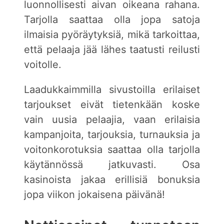
luonnollisesti aivan oikeana rahana.
Tarjolla saattaa olla jopa satoja
ilmaisia pyöräytyksiä, mikä tarkoittaa,
että pelaaja jää lähes taatusti reilusti
voitolle.
Laadukkaimmilla sivustoilla erilaiset
tarjoukset eivät tietenkään koske
vain uusia pelaajia, vaan erilaisia
kampanjoita, tarjouksia, turnauksia ja
voitonkorotuksia saattaa olla tarjolla
käytännössä jatkuvasti. Osa
kasinoista jakaa erillisiä bonuksia
jopa viikon jokaisena päivänä!