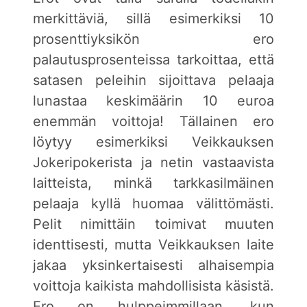
merkittäviä, sillä esimerkiksi 10
prosenttiyksikön ero
palautusprosenteissa tarkoittaa, että
satasen peleihin sijoittava pelaaja
lunastaa keskimäärin 10 euroa
enemmän voittoja! Tällainen ero
löytyy esimerkiksi Veikkauksen
Jokeripokerista ja netin vastaavista
laitteista, minkä tarkkasilmäinen
pelaaja kyllä huomaa välittömästi.
Pelit nimittäin toimivat muuten
identtisesti, mutta Veikkauksen laite
jakaa yksinkertaisesti alhaisempia
voittoja kaikista mahdollisista käsistä.
Ero on hulppeimmillaan, kun